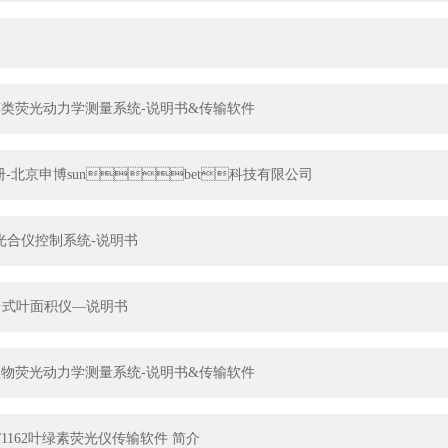
168藻类荧光动力学测量系统-说明书&传输软件
传册-北京申博sunbet科技有限公司
Z型光合仪控制系统-说明书
245台式叶面积仪—说明书
165植物荧光动力学测量系统-说明书&传输软件
61G/1162叶绿素荧光仪传输软件 简介