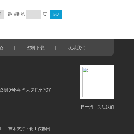
跳转到第
页
页
|
|
心
资料下载
联系我们
3街9号嘉华大厦F座707
扫一扫，关注我们
技术支持：
l
化工仪器网