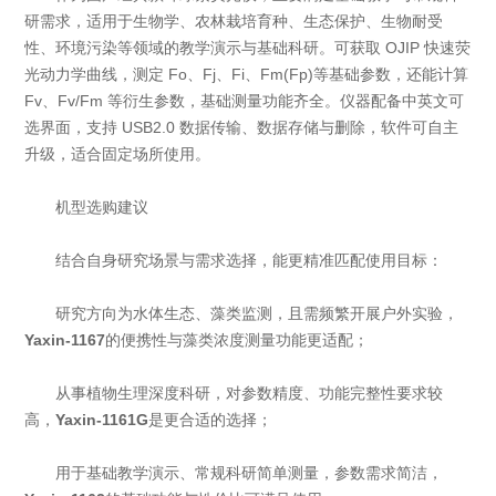
研需求，适用于生物学、农林栽培育种、生态保护、生物耐受
性、环境污染等领域的教学演示与基础科研。可获取 OJIP 快速荧
光动力学曲线，测定 Fo、Fj、Fi、Fm(Fp)等基础参数，还能计算
Fv、Fv/Fm 等衍生参数，基础测量功能齐全。仪器配备中英文可
选界面，支持 USB2.0 数据传输、数据存储与删除，软件可自主
升级，适合固定场所使用。
机型选购建议
结合自身研究场景与需求选择，能更精准匹配使用目标：
研究方向为水体生态、藻类监测，且需频繁开展户外实验，
Yaxin-1167
的便携性与藻类浓度测量功能更适配；
从事植物生理深度科研，对参数精度、功能完整性要求较
高，
Yaxin-1161G
是更合适的选择；
用于基础教学演示、常规科研简单测量，参数需求简洁，