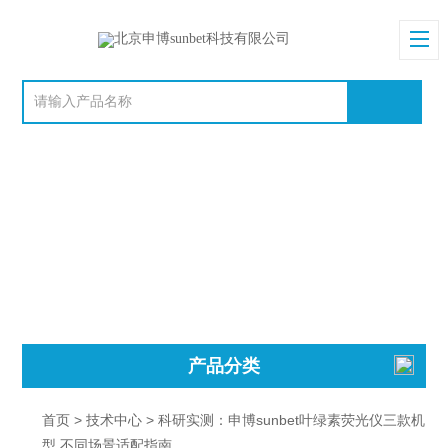
产品分类
>
> 科研实测：申博sunbet叶绿素荧光仪三款机
首页
技术中心
型 不同场景适配指南