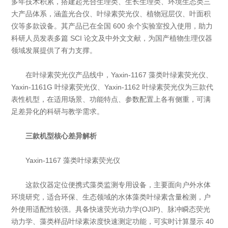
多年技术积累，搭建起光合生理类、生长生理类、环境生态类三
大产品体系，涵盖光合仪、叶绿素荧光仪、植物冠层仪、叶面积
仪等多款设备。其产品已在全国 600 余个实验室投入使用，助力
科研人员发表多篇 SCI 论文及中外文文献，为国产植物生理仪器
领域发展提供了有力支撑。
在叶绿素荧光仪产品线中，Yaxin-1167 藻类叶绿素荧光仪、
Yaxin-1161G 叶绿素荧光仪、Yaxin-1162 叶绿素荧光仪为三款代
表性机型，在适用场景、功能特点、参数配置上各有侧重，可满
足差异化的科研与教学需求。
三款机型核心差异解析
Yaxin-1167 藻类叶绿素荧光仪
这款仪器定位便携式藻类监测专用设备，主要面向户外水体
环境研究，适合环保、生态领域的水体藻类叶绿素含量检测，户
外使用适配性较强。具备快速荧光动力学(OJIP)、脉冲瞬态荧光
动力学、藻类样品叶绿素浓度快速测定功能，可实时计算显示 40