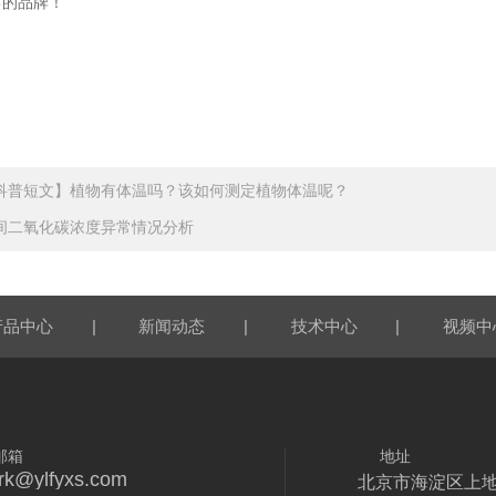
己的品牌！
科普短文】植物有体温吗？该如何测定植物体温呢？
间二氧化碳浓度异常情况分析
|
|
|
产品中心
新闻动态
技术中心
视频中
邮箱
地址
rk@ylfyxs.com
北京市海淀区上地