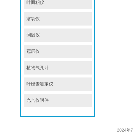
叶面积仪
溶氧仪
测温仪
冠层仪
植物气孔计
叶绿素测定仪
光合仪附件
2024
年