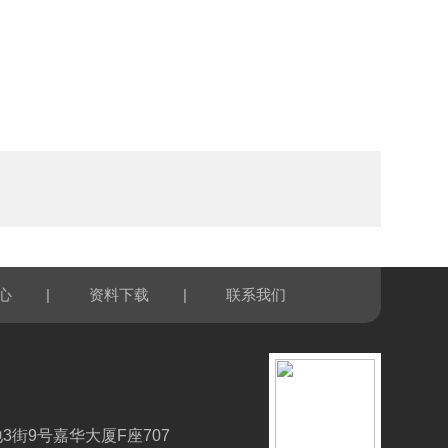
|
|
心
资料下载
联系我们
3街9号嘉华大厦F座707