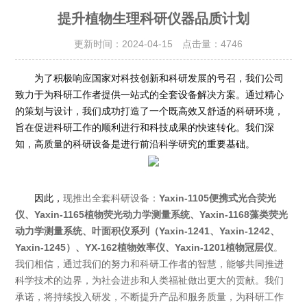
提升植物生理科研仪器品质计划
更新时间：2024-04-15 点击量：
4746
为了积极响应国家对科技创新和科研发展的号召，我们公司
致力于为科研工作者提供一站式的全套设备解决方案。通过精心
的策划与设计，我们成功打造了一个既高效又舒适的科研环境，
旨在促进科研工作的顺利进行和科技成果的快速转化。我们深
知，高质量的科研设备是进行前沿科学研究的重要基础。
因此，
现推出全套科研设备：
Yaxin-1105
便携式光合荧光
仪、
Yaxin-1165
植物荧光动力学测量系统、
Yaxin-1168
藻类荧光
动力学测量系统、叶面积仪系列（
Yaxin-1241
、
Yaxin-1242
、
Yaxin-1245
）、
YX-162
植物效率仪、
Yaxin-1201
植物冠层仪
。
我们相信，通过我们的努力和科研工作者的智慧，能够共同推进
科学技术的边界，为社会进步和人类福祉做出更大的贡献。我们
承诺，将持续投入研发，不断提升产品和服务质量，为科研工作