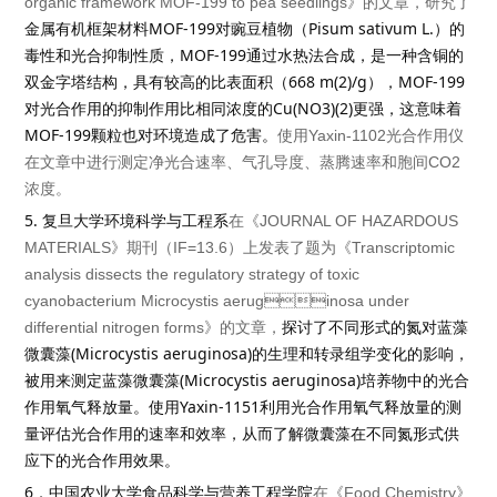
organic framework MOF-199 to pea seedlings
》的文章，研究了
MOF-199
Pisum sativum L.
金属有机框架材料
对豌豆植物（
）的
MOF-199
毒性和光合抑制性质，
通过水热法合成，是一种含铜的
668 m(2)/g
MOF-199
双金字塔结构，具有较高的比表面积（
），
Cu(NO3)(2)
对光合作用的抑制作用比相同浓度的
更强，这意味着
MOF-199
颗粒也对环境造成了危害。
使用
Yaxin-1102
光合作用仪
在文章中进行测定净光合速率、气孔导度、蒸腾速率和胞间
CO2
浓度。
5.
复旦大学环境科学与工程系
在《
JOURNAL OF HAZARDOUS
MATERIALS
》期刊（
IF=13.6
）上发表了题为《
Transcriptomic
analysis dissects the regulatory strategy of toxic
cyanobacterium Microcystis aeruginosa under
differential nitrogen forms
》的文章，
探讨了不同形式的氮对蓝藻
(Microcystis aeruginosa)
微囊藻
的生理和转录组学变化的影响，
(Microcystis aeruginosa)
被用来测定蓝藻微囊藻
培养物中的光合
Yaxin-1151
作用氧气释放量。使用
利用光合作用氧气释放量的测
量评估光合作用的速率和效率，从而了解微囊藻在不同氮形式供
应下的光合作用效果。
6
．中国农业大学食品科学与营养工程学院
在《
Food Chemistry
》