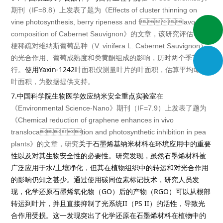
期刊（
IF=8.8
）上发表了题为《
Effects of cluster thinning on
vine photosynthesis, berry ripeness and flavonoid
composition of Cabernet Sauvignon
》的文章，该研究评估了簇
梗稀疏对维纳斯葡萄品种（
V. vinifera L. Cabernet Sauvignon
）
的光合作用、葡萄成熟度和类黄酮组成的影响，历时两个季节进
Yaxin-1242
行。
使用
叶面积仪测量叶片的叶面积，估算平均每枝
叶面积，为数据提供支持。
7.
中国科学院生物医学效应纳米安全重点实验室
在
《
Environmental Science-Nano
》期刊（
IF=7.9
）上发表了题为
《
Chemical reduction of graphene enhances in vivo
translocation and photosynthetic inhibition in pea
plants
》的文章，研究
关于石墨烯基纳米材料在环境应用中的重要
性以及对其生物安全性的必要性。研究发现，虽然石墨烯材料被
/
广泛应用于水
土壤净化，但其在植物组织中的转运和对光合作用
的影响仍知之甚少。通过使用碳同位素标记技术，研究人员发
GO
RGO
现，化学还原石墨烯氧化物（
）后的产物（
）可以从根部
II
PS II
转运到叶片，并且直接抑制了光系统
（
）的活性，导致光
合作用受损。这一发现突出了化学还原在石墨烯材料在植物中的