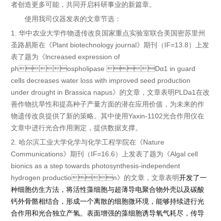
者创造更多可能，共同开启科研事业的新篇章。
使用我司仪器发表的文章节选：
1.
华中农业大学作物遗传改良国家重点实验室联合美国密苏里州
圣路易斯在《
Plant biotechnology journal
》期刊（
IF=13.8
）上发
表了题为《
lncreased expression of
phospholipase Dα1 in guard
cells decreases water loss with improved seed production
under drought in Brassica napus
》的文章，文章表明
PLDa1
在改
善作物抗旱性和提高种子产量方面的潜在应用价值，为未来的作
物遗传改良提供了新的策略。其中使用
Yaxin-1102
光合作用仪在
文章中进行光合作用测定，提供数据支撑。
2.
哈尔滨工业大学化学与化学工程学院在《
Nature
Communications
》期刊（
IF=16.6
）上发表了题为《
Algal cell
bionics as a step towards photosynthesis-independent
hydrogen production
》的文章，文章表明
开发了一
种细胞仿生方法，将活性藻细胞与超薄导电聚合物外壳以及碳酸
钙外骨骼相结合，形成一个离散的细胞微环境，能够持续进行光
合作用和光合独立产氢。表面增强的藻细胞诱导氧气耗尽，传导