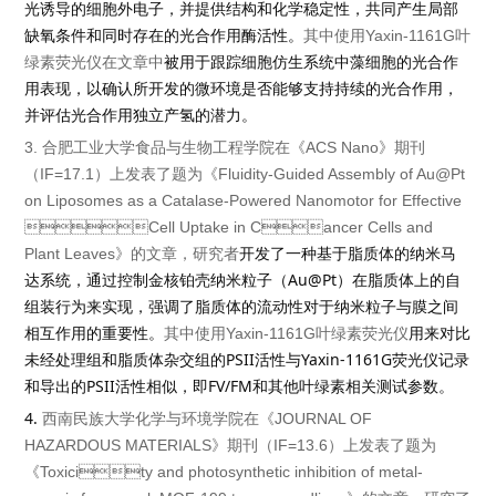
光诱导的细胞外电子，并提供结构和化学稳定性，共同产生局部
缺氧条件和同时存在的光合作用酶活性。
其中使用
Yaxin-1161G
叶
绿素荧光仪在文章中
被用于跟踪细胞仿生系统中藻细胞的光合作
用表现，以确认所开发的微环境是否能够支持持续的光合作用，
并评估光合作用独立产氢的潜力。
3.
合肥工业大学食品与生物工程学院在《
ACS Nano
》期刊
（
IF=17.1
）上发表了题为《
Fluidity-Guided Assembly of Au@Pt
on Liposomes as a Catalase-Powered Nanomotor for Effective
Cell Uptake in Cancer Cells and
Plant Leaves
》的文章，研究者
开发了一种基于脂质体的纳米马
Au@Pt
达系统，通过控制金核铂壳纳米粒子（
）在脂质体上的自
组装行为来实现，强调了脂质体的流动性对于纳米粒子与膜之间
相互作用的重要性。
其中使用
Yaxin-1161G
叶绿素荧光仪
用来对比
PSII
Yaxin-1161G
未经处理组和脂质体杂交组的
活性与
荧光仪记录
PSII
FV/FM
和导出的
活性相似，即
和其他叶绿素相关测试参数。
4.
西南民族大学化学与环境学院在《
JOURNAL OF
HAZARDOUS MATERIALS
》期刊（
IF=13.6
）上发表了题为
《
Toxicity and photosynthetic inhibition of metal-